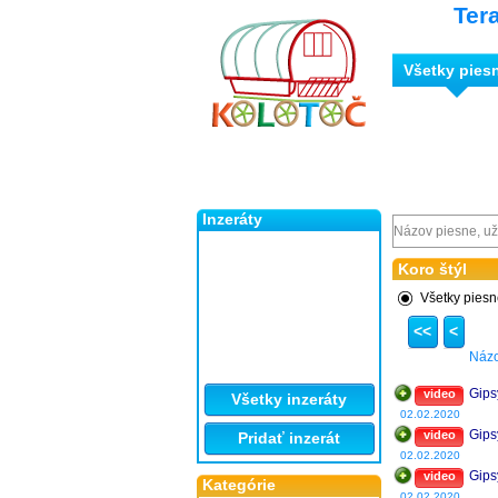
Ter
Všetky pies
Inzeráty
Koro štýl
Všetky pies
<<
<
Náz
Gips
video
Všetky inzeráty
02.02.2020
Gips
video
Pridať inzerát
02.02.2020
Gips
video
Kategórie
02.02.2020