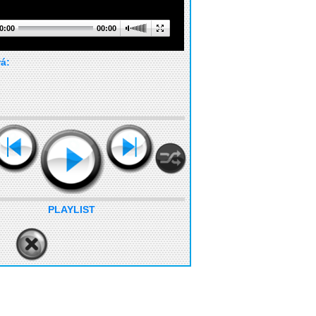
0:00
00:00
rá:
PLAYLIST