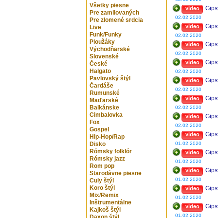
Všetky piesne
Gips
video
Pre zamilovaných
02.02.2020
Pre zlomené srdcia
Gips
video
Live
Funk/Funky
02.02.2020
Ploužáky
Gips
video
Východňarské
02.02.2020
Slovenské
Gips
video
České
Halgato
02.02.2020
Pavlovský štýl
Gips
video
Čardáše
02.02.2020
Rumunské
Gips
video
Maďarské
Balkánske
02.02.2020
Cimbalovka
Gips
video
Fox
02.02.2020
Gospel
Gips
video
Hip-Hop/Rap
Disko
01.02.2020
Rómsky folklór
Gips
video
Rómsky jazz
01.02.2020
Rom pop
Gips
video
Starodávne piesne
01.02.2020
Culy štýl
Koro štýl
Gips
video
Mix/Remix
01.02.2020
Inštrumentálne
Gips
video
Kajkoš štýl
01.02.2020
Daxon štýl