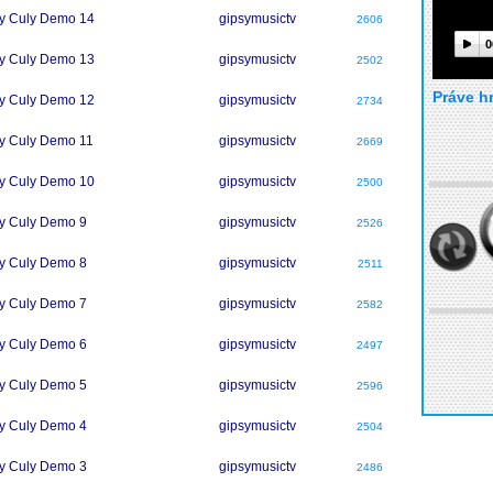
y Culy Demo 14
gipsymusictv
2606
0
y Culy Demo 13
gipsymusictv
2502
Práve h
y Culy Demo 12
gipsymusictv
2734
y Culy Demo 11
gipsymusictv
2669
y Culy Demo 10
gipsymusictv
2500
y Culy Demo 9
gipsymusictv
2526
y Culy Demo 8
gipsymusictv
2511
y Culy Demo 7
gipsymusictv
2582
y Culy Demo 6
gipsymusictv
2497
y Culy Demo 5
gipsymusictv
2596
y Culy Demo 4
gipsymusictv
2504
y Culy Demo 3
gipsymusictv
2486