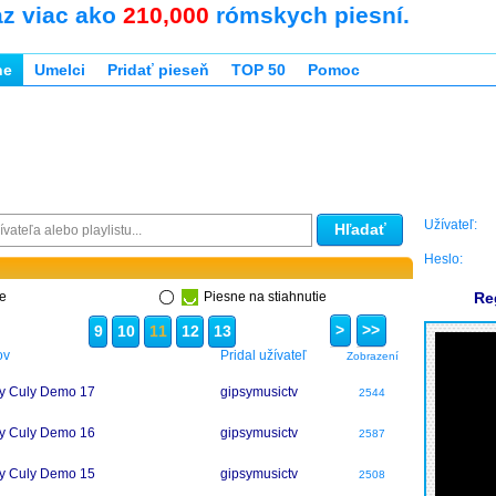
az viac ako
210,000
rómskych piesní.
ne
Umelci
Pridať pieseň
TOP 50
Pomoc
Užívateľ:
Hľadať
Heslo:
ne
Piesne na stiahnutie
Re
>
>>
9
10
11
12
13
ov
Pridal užívateľ
Zobrazení
y Culy Demo 17
gipsymusictv
2544
y Culy Demo 16
gipsymusictv
2587
y Culy Demo 15
gipsymusictv
2508