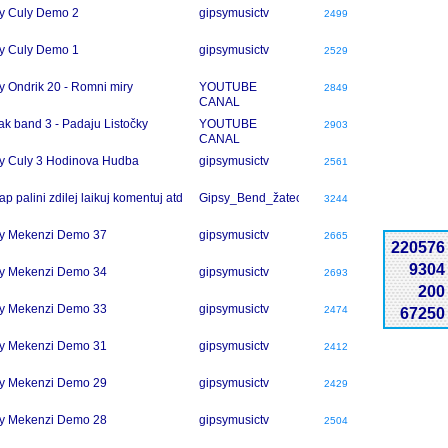
y Culy Demo 2
gipsymusictv
2499
y Culy Demo 1
gipsymusictv
2529
y Ondrik 20 - Romni miry
YOUTUBE
2849
CANAL
ak band 3 - Padaju Listočky
YOUTUBE
2903
CANAL
y Culy 3 Hodinova Hudba
gipsymusictv
2561
ap palini zdilej laikuj komentuj atd
Gipsy_Bend_žatec
3244
y Mekenzi Demo 37
gipsymusictv
2665
220576
9304
y Mekenzi Demo 34
gipsymusictv
2693
200
y Mekenzi Demo 33
gipsymusictv
2474
67250
y Mekenzi Demo 31
gipsymusictv
2412
y Mekenzi Demo 29
gipsymusictv
2429
y Mekenzi Demo 28
gipsymusictv
2504