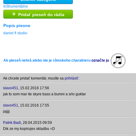
Inštrumentálne
+
Pridať pieseň do rádia
Popis piesne
daniel fl studio
Ak pieseň nehrá alebo nie je rómskeho charakteru
označte ju
Ak chcete pridať komentár, musíte sa
prihlásiť:
slavo451
,
15.02.2016 17:56
jak to som mar ite skyre bass a bumni a srlo guktar
slavo451
,
15.02.2016 17:55
jajjjj
Patrik Badi
,
28.04.2015 09:59
Dik ze my kopirujes skladbu =D