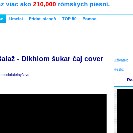
az viac ako
210,000
rómskych piesní.
ne
Umelci
Pridať pieseň
TOP 50
Pomoc
alaž - Dikhlom šukar čaj cover
Užívateľ:
Heslo:
neodolatelnyčavo
Re