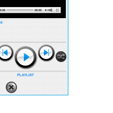
0:00
00:00
rá:
PLAYLIST