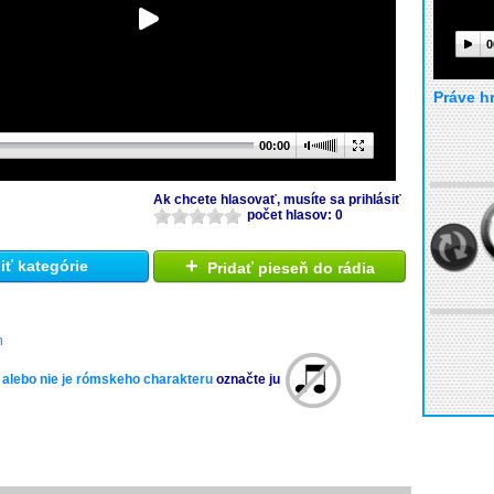
0
Práve h
00:00
Ak chcete hlasovať, musíte sa prihlásiť
počet hlasov: 0
+
ť kategórie
Pridať pieseň do rádia
h
 alebo nie je rómskeho charakteru
označte ju