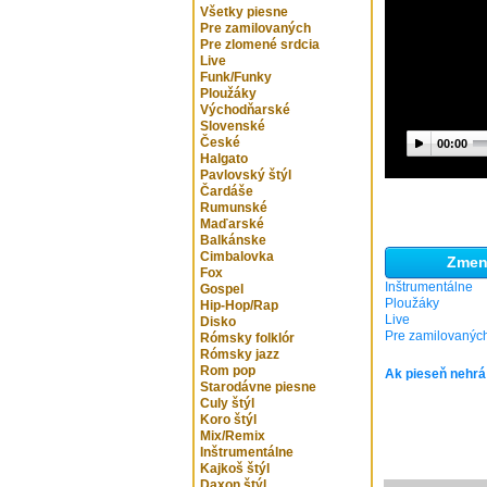
Všetky piesne
Pre zamilovaných
Pre zlomené srdcia
Live
Funk/Funky
Ploužáky
Východňarské
Slovenské
České
00:00
Halgato
Pavlovský štýl
Čardáše
Rumunské
Maďarské
Balkánske
Cimbalovka
Zmeni
Fox
Inštrumentálne
Gospel
Ploužáky
Hip-Hop/Rap
Live
Disko
Pre zamilovanýc
Rómsky folklór
Rómsky jazz
Rom pop
Ak pieseň nehrá
Starodávne piesne
Culy štýl
Koro štýl
Mix/Remix
Inštrumentálne
Kajkoš štýl
Daxon štýl