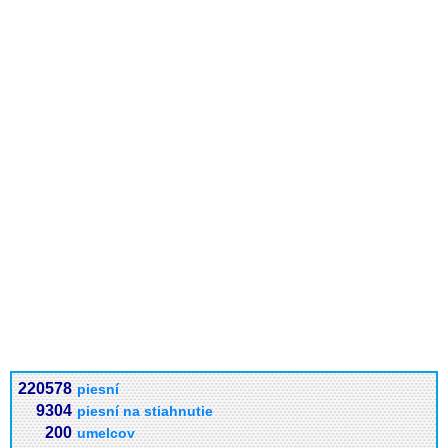
220578
piesní
9304
piesní na stiahnutie
200
umelcov