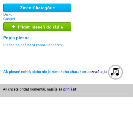
Zmeniť kategórie
Disko
Gospel
+
Pridať pieseň do rádia
Popis piesne
Piesne najdeš na yt kanal Daheerko
Ak pieseň nehrá alebo nie je rómskeho charakteru
označte ju
Ak chcete pridať komentár, musíte sa
prihlásiť: