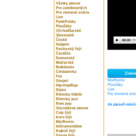
Všetky piesne
Pre zamilovaných
Pre zlomené srdcia
Live
Funk/Funky
Ploužáky
Východňarské
Slovenské
České
00:00
Halgato
Pavlovský štýl
Čardáše
Rumunské
Maďarské
Balkánske
Cimbalovka
Zmeni
Fox
Mix/Remix
Gospel
Ploužáky
Hip-Hop/Rap
Live
Disko
Pre zlomené srdc
Rómsky folklór
Rómsky jazz
Rom pop
Ak pieseň nehrá
Starodávne piesne
Culy štýl
Koro štýl
Mix/Remix
Inštrumentálne
Kajkoš štýl
Daxon štýl