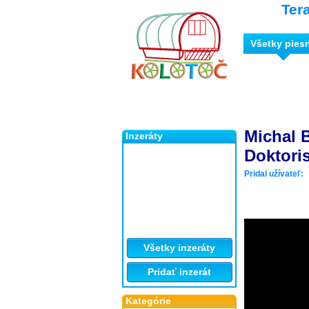
Ter
Všetky pies
Michal B
Inzeráty
Doktori
Pridal užívateľ:
Všetky inzeráty
Pridať inzerát
Kategórie