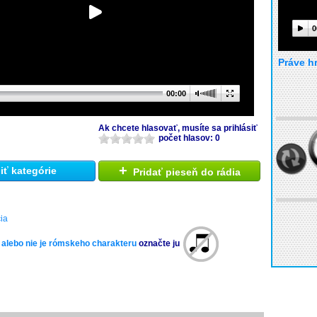
0
Práve h
00:00
Ak chcete hlasovať, musíte sa prihlásiť
počet hlasov: 0
+
ť kategórie
Pridať pieseň do rádia
ia
 alebo nie je rómskeho charakteru
označte ju