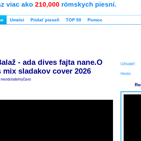
az viac ako
210,000
rómskych piesní.
ne
Umelci
Pridať pieseň
TOP 50
Pomoc
alaž - ada dives fajta nane.O
Užívateľ:
s mix sladakov cover 2026
Heslo:
neodolatelnyčavo
Re