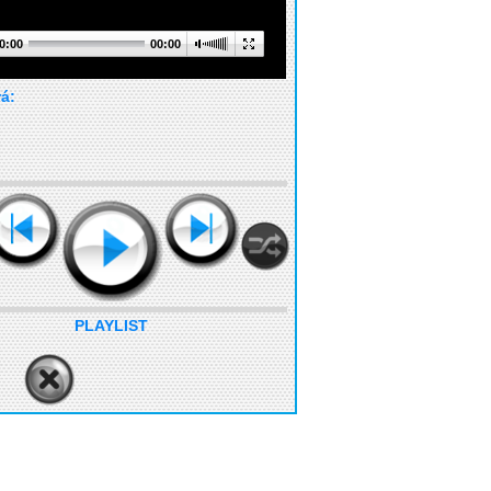
0:00
00:00
rá:
PLAYLIST