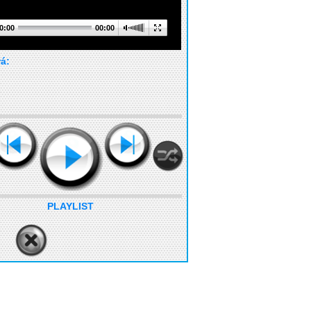
0:00
00:00
rá:
PLAYLIST