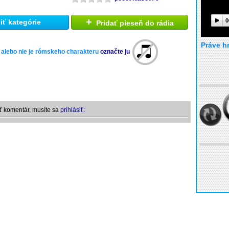
+
0
ť kategórie
Pridať pieseň do rádia
Práve h
 alebo nie je rómskeho charakteru
označte ju
ť komentár, musíte sa
prihlásiť: