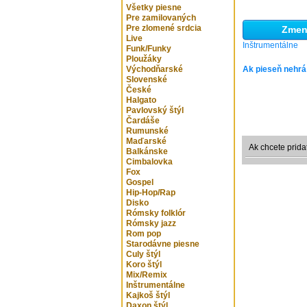
Všetky piesne
Pre zamilovaných
Pre zlomené srdcia
Zmeni
Live
Inštrumentálne
Funk/Funky
Ploužáky
Východňarské
Ak pieseň nehrá
Slovenské
České
Halgato
Pavlovský štýl
Čardáše
Rumunské
Maďarské
Ak chcete prida
Balkánske
Cimbalovka
Fox
Gospel
Hip-Hop/Rap
Disko
Rómsky folklór
Rómsky jazz
Rom pop
Starodávne piesne
Culy štýl
Koro štýl
Mix/Remix
Inštrumentálne
Kajkoš štýl
Daxon štýl