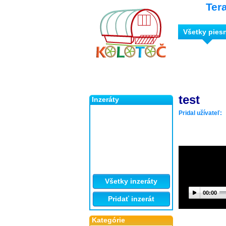
Ter
Všetky pies
test
Inzeráty
Pridal užívateľ:
Všetky inzeráty
00:00
Pridať inzerát
Kategórie