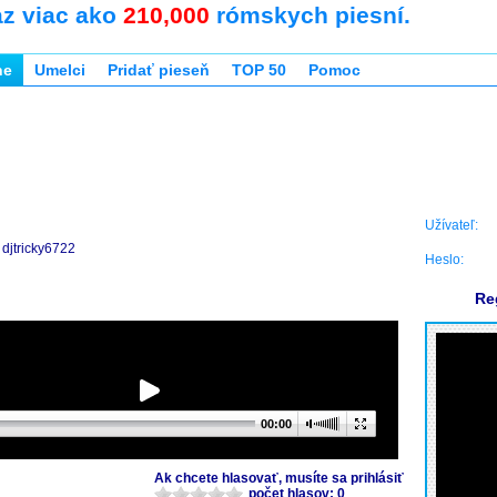
az viac ako
210,000
rómskych piesní.
ne
Umelci
Pridať pieseň
TOP 50
Pomoc
Užívateľ:
djtricky6722
Heslo:
Re
00:00
Ak chcete hlasovať, musíte sa prihlásiť
počet hlasov: 0