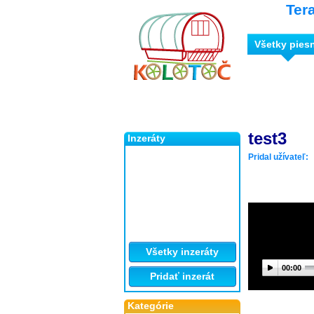
Ter
Všetky pies
test3
Inzeráty
Pridal užívateľ:
Všetky inzeráty
00:00
Pridať inzerát
Kategórie