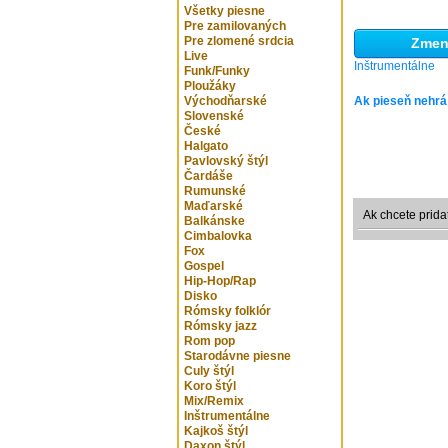
Všetky piesne
Pre zamilovaných
Pre zlomené srdcia
Zmeni
Live
Inštrumentálne
Funk/Funky
Ploužáky
Východňarské
Ak pieseň nehrá
Slovenské
České
Halgato
Pavlovský štýl
Čardáše
Rumunské
Maďarské
Ak chcete prida
Balkánske
Cimbalovka
Fox
Gospel
Hip-Hop/Rap
Disko
Rómsky folklór
Rómsky jazz
Rom pop
Starodávne piesne
Culy štýl
Koro štýl
Mix/Remix
Inštrumentálne
Kajkoš štýl
Daxon štýl