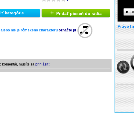
+
0
ť kategórie
Pridať pieseň do rádia
Práve h
 alebo nie je rómskeho charakteru
označte ju
ť komentár, musíte sa
prihlásiť: