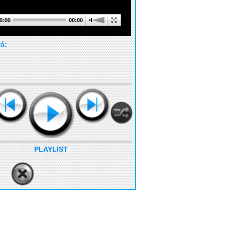
0:00
00:00
rá:
PLAYLIST