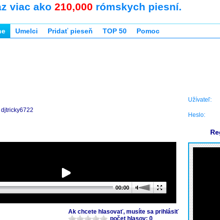
az viac ako
210,000
rómskych piesní.
ne
Umelci
Pridať pieseň
TOP 50
Pomoc
Užívateľ:
djtricky6722
Heslo:
Re
00:00
Ak chcete hlasovať, musíte sa prihlásiť
počet hlasov: 0