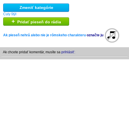
Zmeniť kategórie
Culy štýl
+
Pridať pieseň do rádia
Ak pieseň nehrá alebo nie je rómskeho charakteru
označte ju
Ak chcete pridať komentár, musíte sa
prihlásiť: