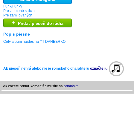
Funk/Funky
Pre zlomené srdcia
Pre zamilovaných
+
Pridať pieseň do rádia
Popis piesne
Celý album najdeš na YT DAHEERKO
Ak pieseň nehrá alebo nie je rómskeho charakteru
označte ju
Ak chcete pridať komentár, musíte sa
prihlásiť: