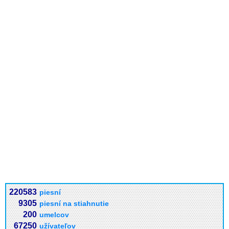
220583
piesní
9305
piesní na stiahnutie
200
umelcov
67250
užívateľov