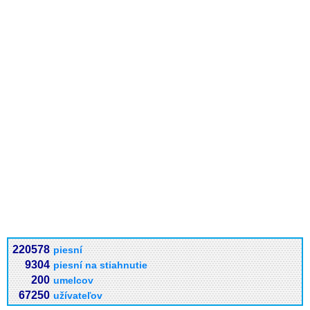
220578
piesní
9304
piesní na stiahnutie
200
umelcov
67250
užívateľov