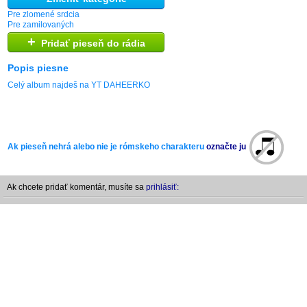
Pre zlomené srdcia
Pre zamilovaných
+
Pridať pieseň do rádia
Popis piesne
Celý album najdeš na YT DAHEERKO
Ak pieseň nehrá alebo nie je rómskeho charakteru
označte ju
Ak chcete pridať komentár, musíte sa
prihlásiť: