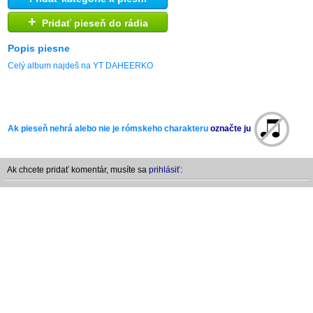
+
Pridať pieseň do rádia
Popis piesne
Celý album najdeš na YT DAHEERKO
Ak pieseň nehrá alebo nie je rómskeho charakteru
označte ju
Ak chcete pridať komentár, musíte sa
prihlásiť: