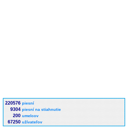
220576
piesní
9304
piesní na stiahnutie
200
umelcov
67250
užívateľov