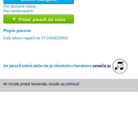
Pre zlomené srdcia
Pre zamilovaných
+
Pridať pieseň do rádia
Popis piesne
Celý album najdeš na YT DAHEERKO
Ak pieseň nehrá alebo nie je rómskeho charakteru
označte ju
Ak chcete pridať komentár, musíte sa
prihlásiť: