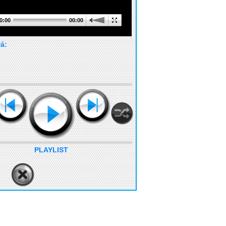
0:00
00:00
rá:
PLAYLIST