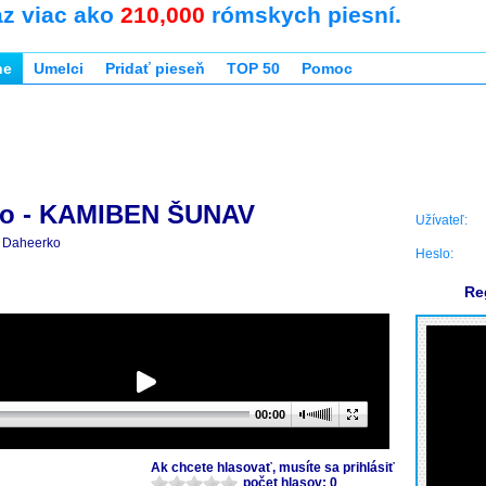
az viac ako
210,000
rómskych piesní.
ne
Umelci
Pridať pieseň
TOP 50
Pomoc
ko - KAMIBEN ŠUNAV
Užívateľ:
Daheerko
Heslo:
Re
00:00
Ak chcete hlasovať, musíte sa prihlásiť
počet hlasov: 0