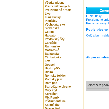
Všetky piesne
Pre zamilovaných
Pre zlomené srdcia
Zmeni
Live
Funk/Funky
Funk/Funky
Pre zlomené srdc
Ploužáky
Pre zamilovanýc
Východňarské
Slovenské
Popis piesne
České
Halgato
Celý album naj
Pavlovský štýl
Čardáše
Rumunské
Maďarské
Balkánske
Cimbalovka
Ak pieseň nehrá
Fox
Gospel
Hip-Hop/Rap
Disko
Rómsky folklór
Rómsky jazz
Rom pop
Ak chcete prida
Starodávne piesne
Culy štýl
Koro štýl
Mix/Remix
Inštrumentálne
Kajkoš štýl
Daxon štýl