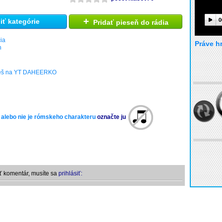
+
0
ť kategórie
Pridať pieseň do rádia
ia
Práve h
h
deš na YT DAHEERKO
 alebo nie je rómskeho charakteru
označte ju
ť komentár, musíte sa
prihlásiť: