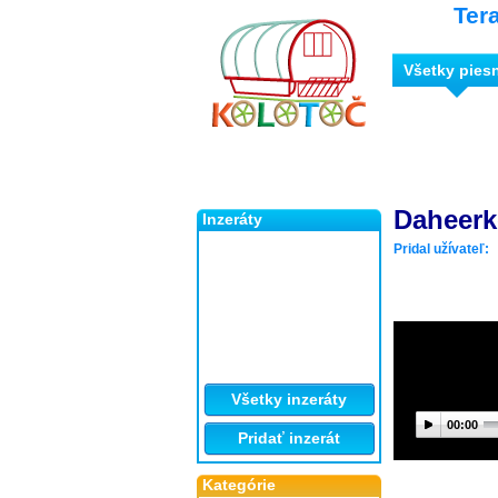
Ter
Všetky pies
Daheer
Inzeráty
Pridal užívateľ:
Všetky inzeráty
00:00
Pridať inzerát
Kategórie