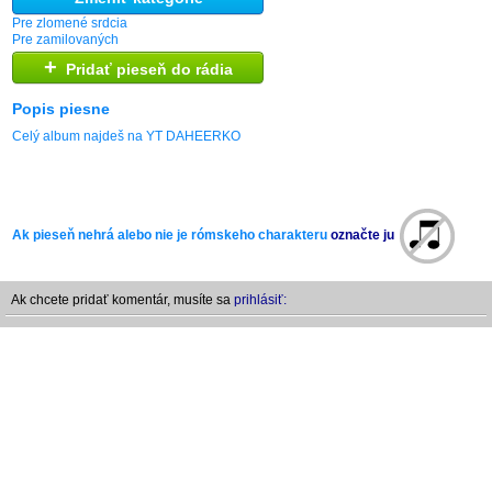
Pre zlomené srdcia
Pre zamilovaných
+
Pridať pieseň do rádia
Popis piesne
Celý album najdeš na YT DAHEERKO
Ak pieseň nehrá alebo nie je rómskeho charakteru
označte ju
Ak chcete pridať komentár, musíte sa
prihlásiť: