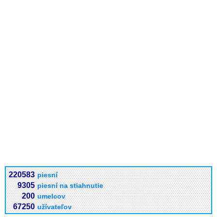
220583
piesní
9305
piesní na stiahnutie
200
umelcov
67250
užívateľov