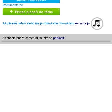
Inštrumentálne
+
Pridať pieseň do rádia
Ak pieseň nehrá alebo nie je rómskeho charakteru
označte ju
Ak chcete pridať komentár, musíte sa
prihlásiť: