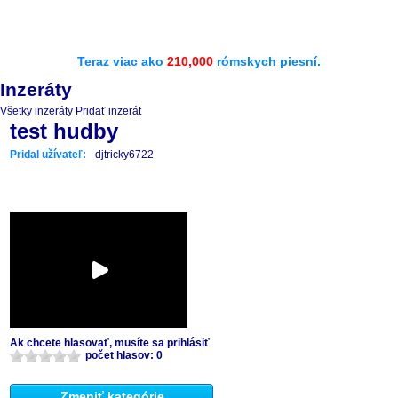
Teraz viac ako
210,000
rómskych piesní.
Inzeráty
Všetky inzeráty
Pridať inzerát
test hudby
Pridal užívateľ:
djtricky6722
Ak chcete hlasovať, musíte sa prihlásiť
počet hlasov: 0
Zmeniť kategórie