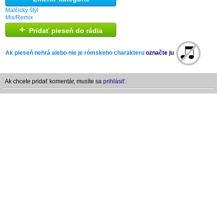
Malčický štýl
Mix/Remix
+
Pridať pieseň do rádia
Ak pieseň nehrá alebo nie je rómskeho charakteru
označte ju
Ak chcete pridať komentár, musíte sa
prihlásiť: