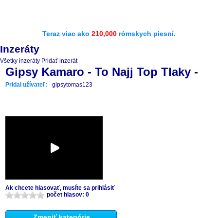
Teraz viac ako
210,000
rómskych piesní.
Inzeráty
Všetky inzeráty
Pridať inzerát
Gipsy Kamaro - To Najj Top Tlaky -
Pridal užívateľ:
gipsytomas123
Ak chcete hlasovať, musíte sa prihlásiť
počet hlasov: 0
Zmeniť kategórie