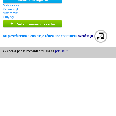
Malčický štýl
Kajkoš štýl
Mix/Remix
Culy štýl
+
Pridať pieseň do rádia
Ak pieseň nehrá alebo nie je rómskeho charakteru
označte ju
Ak chcete pridať komentár, musíte sa
prihlásiť: