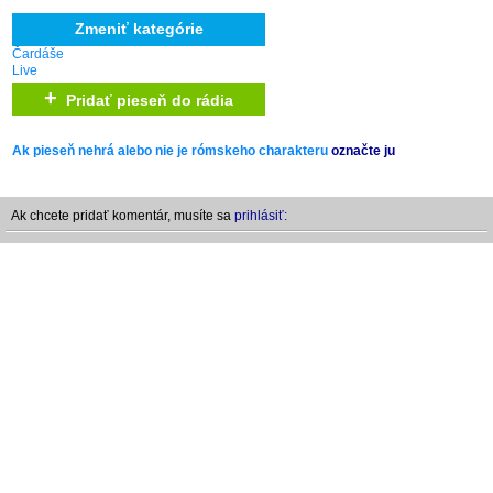
Zmeniť kategórie
Čardáše
Live
+
Pridať pieseň do rádia
Ak pieseň nehrá alebo nie je rómskeho charakteru
označte ju
Ak chcete pridať komentár, musíte sa
prihlásiť: