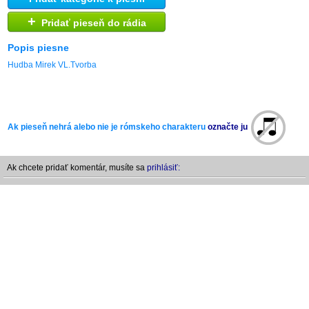
+
Pridať pieseň do rádia
Popis piesne
Hudba Mirek VL.Tvorba
Ak pieseň nehrá alebo nie je rómskeho charakteru
označte ju
Ak chcete pridať komentár, musíte sa
prihlásiť: