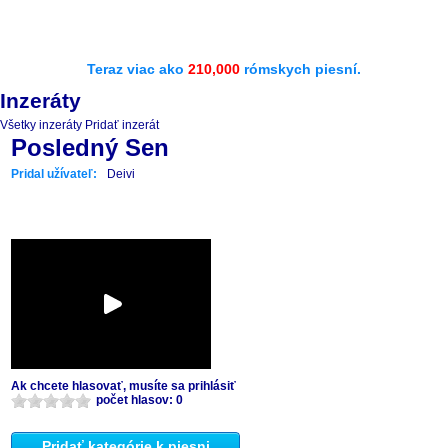
Teraz viac ako
210,000
rómskych piesní.
Inzeráty
Všetky inzeráty
Pridať inzerát
Posledný Sen
Pridal užívateľ:
Deivi
Ak chcete hlasovať, musíte sa prihlásiť
počet hlasov: 0
Pridať kategórie k piesni