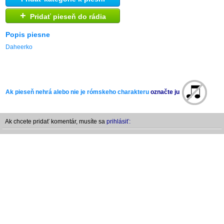
+
Pridať pieseň do rádia
Popis piesne
Daheerko
Ak pieseň nehrá alebo nie je rómskeho charakteru
označte ju
Ak chcete pridať komentár, musíte sa
prihlásiť: