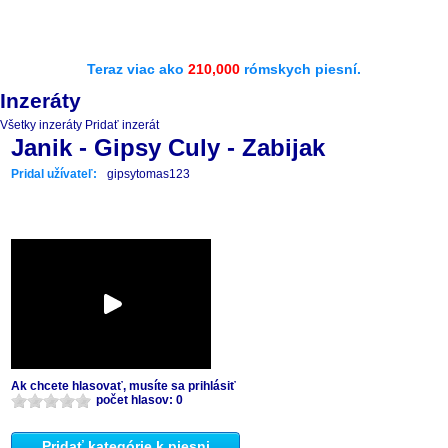
Teraz viac ako
210,000
rómskych piesní.
Inzeráty
Všetky inzeráty
Pridať inzerát
Janik - Gipsy Culy - Zabijak
Pridal užívateľ:
gipsytomas123
Ak chcete hlasovať, musíte sa prihlásiť
počet hlasov: 0
Pridať kategórie k piesni