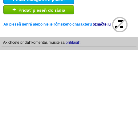
+
Pridať pieseň do rádia
Ak pieseň nehrá alebo nie je rómskeho charakteru
označte ju
Ak chcete pridať komentár, musíte sa
prihlásiť: