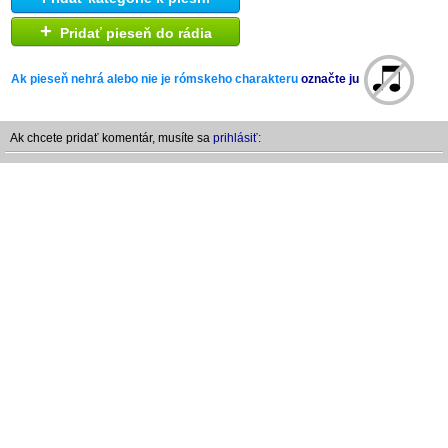
+
Pridať pieseň do rádia
Ak pieseň nehrá alebo nie je rómskeho charakteru
označte ju
Ak chcete pridať komentár, musíte sa
prihlásiť: