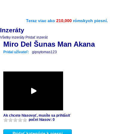
Teraz viac ako
210,000
rómskych piesní.
Inzeráty
Všetky inzeráty
Pridať inzerát
Miro Del Šunas Man Akana
Pridal užívateľ:
gipsytomas123
Ak chcete hlasovať, musíte sa prihlásiť
počet hlasov: 0
Pridať kategórie k piesni