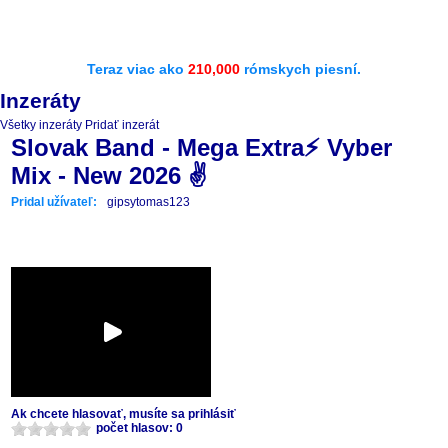
Teraz viac ako
210,000
rómskych piesní.
Inzeráty
Všetky inzeráty
Pridať inzerát
Slovak Band - Mega Extra⚡️ Vyber
Mix - New 2026 ✌️
Pridal užívateľ:
gipsytomas123
Ak chcete hlasovať, musíte sa prihlásiť
počet hlasov: 0