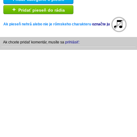
+
Pridať pieseň do rádia
Ak pieseň nehrá alebo nie je rómskeho charakteru
označte ju
Ak chcete pridať komentár, musíte sa
prihlásiť: