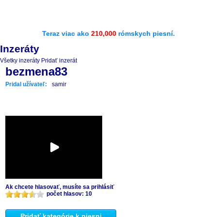
Teraz viac ako
210,000
rómskych piesní.
Inzeráty
Všetky inzeráty
Pridať inzerát
bezmena83
Pridal užívateľ:
samir
Ak chcete hlasovať, musíte sa prihlásiť
počet hlasov: 10
Pridať kategórie k piesni