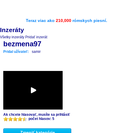
Teraz viac ako
210,000
rómskych piesní.
Inzeráty
Všetky inzeráty
Pridať inzerát
bezmena97
Pridal užívateľ:
samir
Ak chcete hlasovať, musíte sa prihlásiť
počet hlasov: 5
Zmeniť kategórie