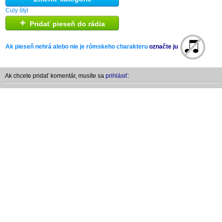
Culy štýl
+
Pridať pieseň do rádia
Ak pieseň nehrá alebo nie je rómskeho charakteru
označte ju
Ak chcete pridať komentár, musíte sa
prihlásiť: