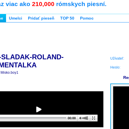
az viac ako
210,000
rómskych piesní.
ne
Umelci
Pridať pieseň
TOP 50
Pomoc
-SLADAK-ROLAND-
Užívateľ:
UMENTALKA
Heslo:
Misko.boy1
Re
00:00