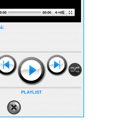
0:00
00:00
rá:
PLAYLIST