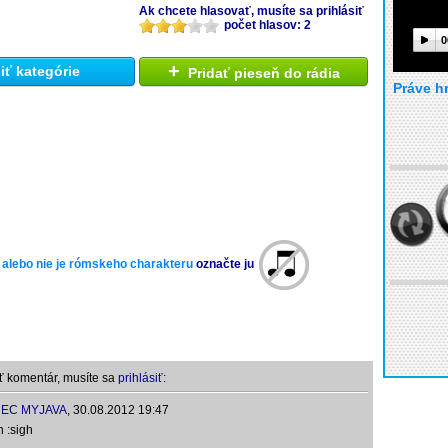
Ak chcete hlasovať, musíte sa prihlásiť
počet hlasov: 2
0
+
ť kategórie
Pridať pieseň do rádia
Práve h
 alebo nie je rómskeho charakteru
označte ju
ť komentár, musíte sa
prihlásiť:
EC MYJAVA
,
30.08.2012 19:47
h :sigh