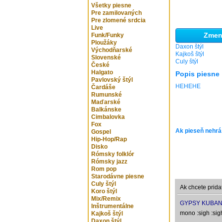
Všetky piesne
Pre zamilovaných
Pre zlomené srdcia
Live
Zmeni
Funk/Funky
Ploužáky
Daxon štýl
Východňarské
Kajkoš štýl
Slovenské
Culy štýl
České
Halgato
Popis piesne
Pavlovský štýl
HEHEHE
Čardáše
Rumunské
Maďarské
Balkánske
Cimbalovka
Fox
Ak pieseň nehrá
Gospel
Hip-Hop/Rap
Disko
Rómsky folklór
Rómsky jazz
Rom pop
Starodávne piesne
Culy štýl
Ak chcete prida
Koro štýl
Mix/Remix
GYPSY KUBAN
Inštrumentálne
mono :sigh :sig
Kajkoš štýl
Daxon štýl