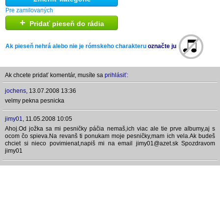
Pre zamilovaných
+
Pridať pieseň do rádia
Ak pieseň nehrá alebo nie je rómskeho charakteru
označte ju
Ak chcete pridať komentár, musíte sa
prihlásiť:
jochens
,
13.07.2008 13:36
velmy pekna pesnicka
jimy01
,
11.05.2008 10:05
Ahoj.Od jožka sa mi pesničky páčia nemaš,ich viac ale tie prve albumy,aj s
ocom čo spieva.Na revanš ti ponukam moje pesničky,mam ich vela.Ak budeš
chciet si nieco povimienat,napiš mi na email jimy01@azet.sk Spozdravom
jimy01