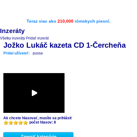
Teraz viac ako
210,000
rómskych piesní.
Inzeráty
Všetky inzeráty
Pridať inzerát
Jožko Lukáč kazeta CD 1-Čercheňa
Pridal užívateľ:
pussa
Ak chcete hlasovať, musíte sa prihlásiť
počet hlasov: 8
Zmeniť kategórie