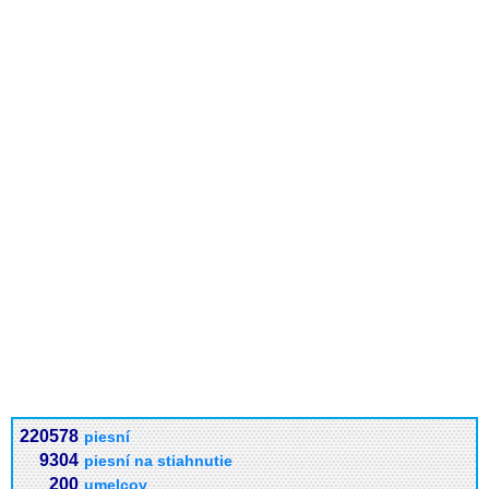
220578
piesní
9304
piesní na stiahnutie
200
umelcov