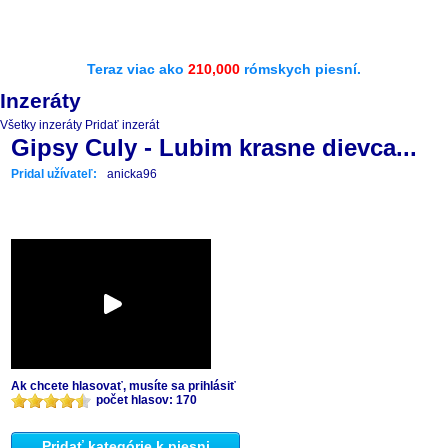
Teraz viac ako
210,000
rómskych piesní.
Inzeráty
Všetky inzeráty
Pridať inzerát
Gipsy Culy - Lubim krasne dievca...
Pridal užívateľ:
anicka96
Ak chcete hlasovať, musíte sa prihlásiť
počet hlasov: 170
Pridať kategórie k piesni