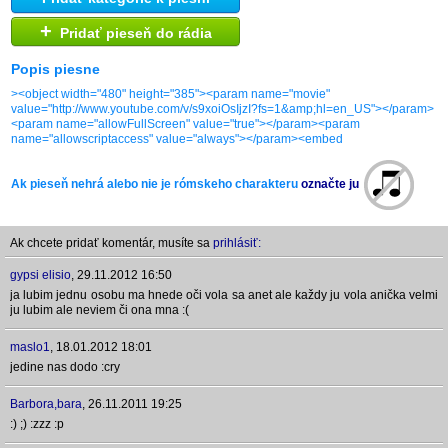
+
Pridať pieseň do rádia
Popis piesne
><object width="480" height="385"><param name="movie"
value="http://www.youtube.com/v/s9xoiOsIjzI?fs=1&amp;hl=en_US"></param>
<param name="allowFullScreen" value="true"></param><param
name="allowscriptaccess" value="always"></param><embed
src="http://www.youtube.com/v/s9xoiOsIjzI?fs=1&amp;hl=en_US" type="applicati
shockwave-flash" allowscriptaccess="always" allowfullscreen="true" width="480"
height="385"></embed></object><br>moja oblubena pesnicka je krasna
Ak pieseň nehrá alebo nie je rómskeho charakteru
označte ju
Ak chcete pridať komentár, musíte sa
prihlásiť:
gypsi elisio
,
29.11.2012 16:50
ja lubim jednu osobu ma hnede oči vola sa anet ale každy ju vola anička velmi
ju lubim ale neviem či ona mna :(
maslo1
,
18.01.2012 18:01
jedine nas dodo :cry
Barbora,bara
,
26.11.2011 19:25
:) ;) :zzz :p