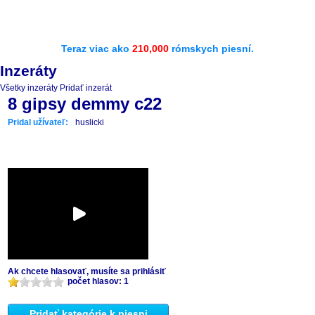
Teraz viac ako
210,000
rómskych piesní.
Inzeráty
Všetky inzeráty
Pridať inzerát
8 gipsy demmy c22
Pridal užívateľ:
huslicki
Ak chcete hlasovať, musíte sa prihlásiť
počet hlasov: 1
Pridať kategórie k piesni