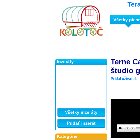
Ter
Všetky pies
Terne C
Inzeráty
študio 
Pridal užívateľ:
Všetky inzeráty
Pridať inzerát
00:00
Kategórie