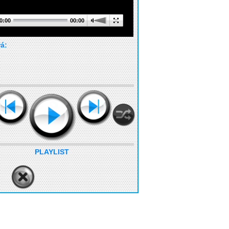
0:00
00:00
rá:
PLAYLIST