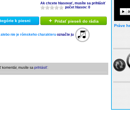
Ak chcete hlasovať, musíte sa prihlásiť
počet hlasov: 0
0
+
tegórie k piesni
Pridať pieseň do rádia
Práve h
 alebo nie je rómskeho charakteru
označte ju
ť komentár, musíte sa
prihlásiť: