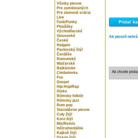
Všetky piesne
Pre zamilovaných
Pre zlomené srdcia
Live
Pridať ka
Funk/Funky
Ploužáky
Východňarské
Slovenské
Ak pieseň nehrá
České
Halgato
Pavlovský štýl
Čardáše
Rumunské
Maďarské
Balkánske
Ak chcete prida
Cimbalovka
Fox
Gospel
Hip-Hop/Rap
Disko
Rómsky folklór
Rómsky jazz
Rom pop
Starodávne piesne
Culy štýl
Koro štýl
Mix/Remix
Inštrumentálne
Kajkoš štýl
Daxon štýl