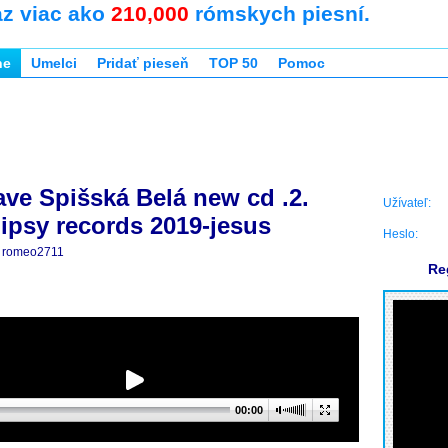
az viac ako
210,000
rómskych piesní.
ne
Umelci
Pridať pieseň
TOP 50
Pomoc
ave Spišská Belá new cd .2.
Užívateľ:
gipsy records 2019-jesus
Heslo:
romeo2711
Re
00:00