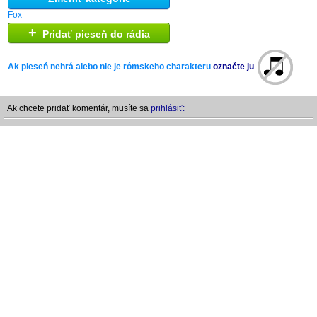
Fox
+
Pridať pieseň do rádia
Ak pieseň nehrá alebo nie je rómskeho charakteru
označte ju
Ak chcete pridať komentár, musíte sa
prihlásiť: