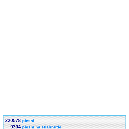
220578
piesní
9304
piesní na stiahnutie