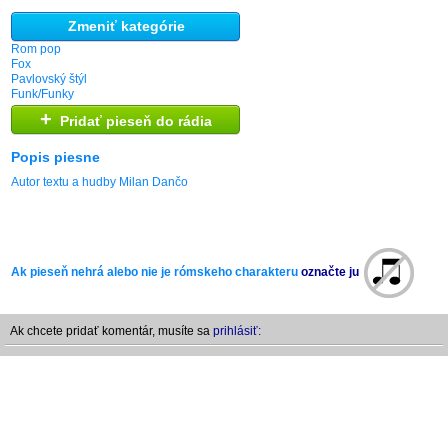
Zmeniť kategórie
Rom pop
Fox
Pavlovský štýl
Funk/Funky
+
Pridať pieseň do rádia
Popis piesne
Autor textu a hudby Milan Dančo
Ak pieseň nehrá alebo nie je rómskeho charakteru
označte ju
Ak chcete pridať komentár, musíte sa
prihlásiť: