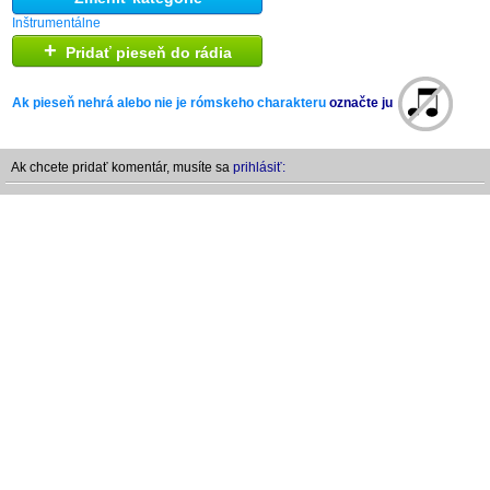
Inštrumentálne
+
Pridať pieseň do rádia
Ak pieseň nehrá alebo nie je rómskeho charakteru
označte ju
Ak chcete pridať komentár, musíte sa
prihlásiť: