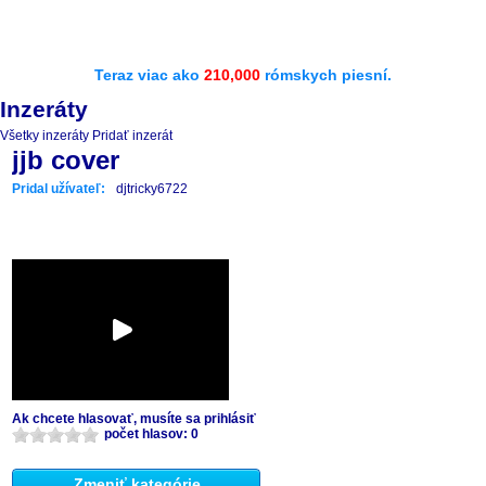
Teraz viac ako
210,000
rómskych piesní.
Inzeráty
Všetky inzeráty
Pridať inzerát
jjb cover
Pridal užívateľ:
djtricky6722
Ak chcete hlasovať, musíte sa prihlásiť
počet hlasov: 0
Zmeniť kategórie