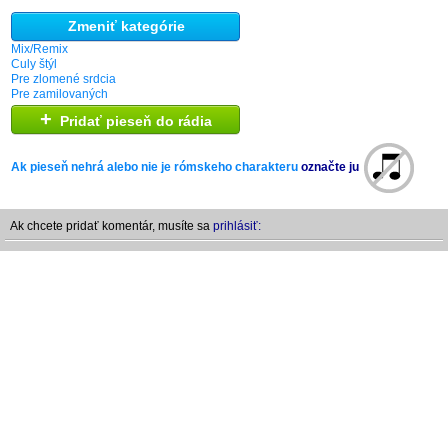
Zmeniť kategórie
Mix/Remix
Culy štýl
Pre zlomené srdcia
Pre zamilovaných
+
Pridať pieseň do rádia
Ak pieseň nehrá alebo nie je rómskeho charakteru
označte ju
Ak chcete pridať komentár, musíte sa
prihlásiť: