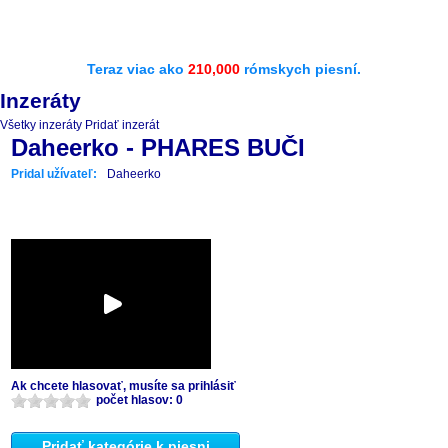
Teraz viac ako
210,000
rómskych piesní.
Inzeráty
Všetky inzeráty
Pridať inzerát
Daheerko - PHARES BUČI
Pridal užívateľ:
Daheerko
Ak chcete hlasovať, musíte sa prihlásiť
počet hlasov: 0
Pridať kategórie k piesni