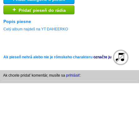
+
Pridať pieseň do rádia
Popis piesne
Celý album najdeš na YT DAHEERKO
Ak pieseň nehrá alebo nie je rómskeho charakteru
označte ju
Ak chcete pridať komentár, musíte sa
prihlásiť: