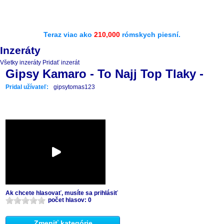
Teraz viac ako
210,000
rómskych piesní.
Inzeráty
Všetky inzeráty
Pridať inzerát
Gipsy Kamaro - To Najj Top Tlaky -
Pridal užívateľ:
gipsytomas123
Ak chcete hlasovať, musíte sa prihlásiť
počet hlasov: 0
Zmeniť kategórie