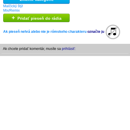
Malčický štýl
Mix/Remix
+
Pridať pieseň do rádia
Ak pieseň nehrá alebo nie je rómskeho charakteru
označte ju
Ak chcete pridať komentár, musíte sa
prihlásiť: