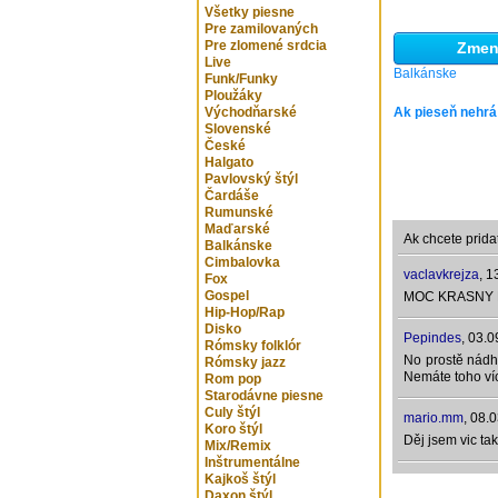
Všetky piesne
Pre zamilovaných
Pre zlomené srdcia
Zmeni
Live
Balkánske
Funk/Funky
Ploužáky
Východňarské
Ak pieseň nehrá
Slovenské
České
Halgato
Pavlovský štýl
Čardáše
Rumunské
Maďarské
Ak chcete prida
Balkánske
Cimbalovka
vaclavkrejza
,
1
Fox
Gospel
MOC KRASNY
Hip-Hop/Rap
Disko
Pepindes
,
03.0
Rómsky folklór
No prostě nádh
Rómsky jazz
Nemáte toho ví
Rom pop
Starodávne piesne
Culy štýl
mario.mm
,
08.0
Koro štýl
Děj jsem vic tak
Mix/Remix
Inštrumentálne
Kajkoš štýl
Daxon štýl