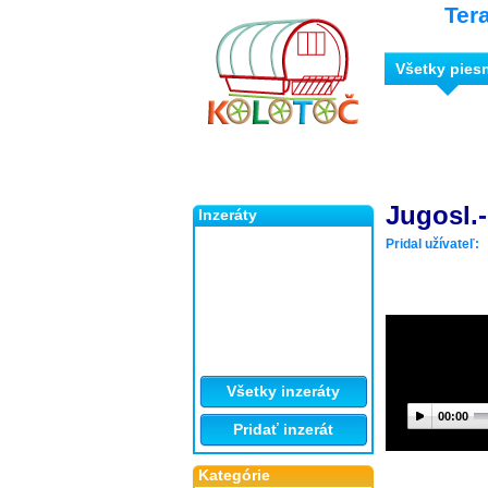
Ter
Všetky pies
Jugosl.-
Inzeráty
Pridal užívateľ:
Všetky inzeráty
00:00
Pridať inzerát
Kategórie