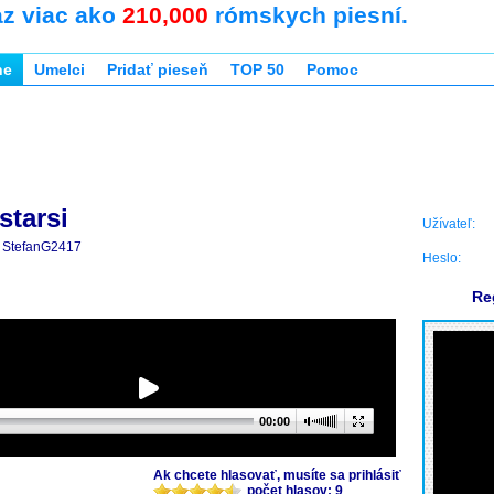
az viac ako
210,000
rómskych piesní.
ne
Umelci
Pridať pieseň
TOP 50
Pomoc
starsi
Užívateľ:
StefanG2417
Heslo:
Re
00:00
Ak chcete hlasovať, musíte sa prihlásiť
počet hlasov: 9