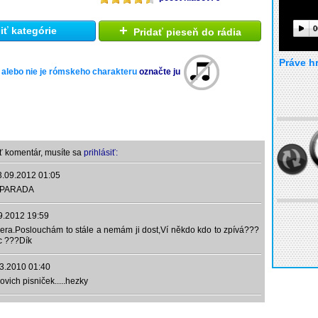
+
0
ť kategórie
Pridať pieseň do rádia
Práve h
 alebo nie je rómskeho charakteru
označte ju
ť komentár, musíte sa
prihlásiť:
3.09.2012 01:05
 PARADA
9.2012 19:59
era.Poslouchám to stále a nemám ji dost,Ví někdo kdo to zpívá???
c ???Dík
3.2010 01:40
ovich pisniček.....hezky