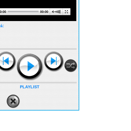
0:00
00:00
rá:
PLAYLIST