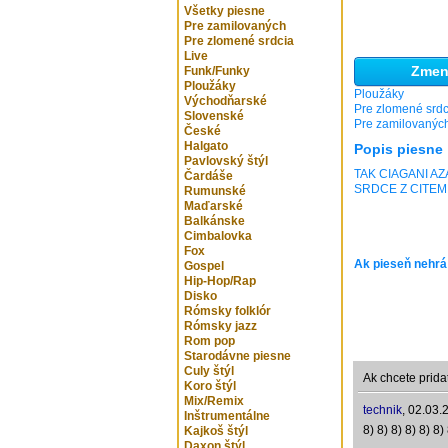
Všetky piesne
Pre zamilovaných
Pre zlomené srdcia
Live
Zmeni
Funk/Funky
Ploužáky
Ploužáky
Východňarské
Pre zlomené srdc
Slovenské
Pre zamilovanýc
České
Halgato
Popis piesne
Pavlovský štýl
TAK CIAGANI A
Čardáše
SRDCE Z CITEM
Rumunské
Maďarské
Balkánske
Cimbalovka
Fox
Ak pieseň nehrá
Gospel
Hip-Hop/Rap
Disko
Rómsky folklór
Rómsky jazz
Rom pop
Starodávne piesne
Culy štýl
Ak chcete prida
Koro štýl
Mix/Remix
technik
,
02.03.
Inštrumentálne
8) 8) 8) 8) 8) 8) 
Kajkoš štýl
Daxon štýl