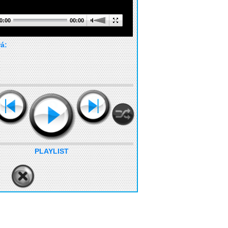
0:00
00:00
rá:
PLAYLIST