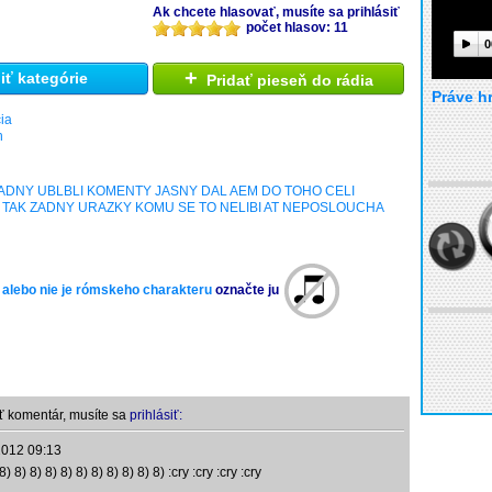
Ak chcete hlasovať, musíte sa prihlásiť
počet hlasov: 11
0
+
ť kategórie
Pridať pieseň do rádia
Práve h
ia
h
ZADNY UBLBLI KOMENTY JASNY DAL AEM DO TOHO CELI
 TAK ZADNY URAZKY KOMU SE TO NELIBI AT NEPOSLOUCHA
 alebo nie je rómskeho charakteru
označte ju
ť komentár, musíte sa
prihlásiť:
2012 09:13
8) 8) 8) 8) 8) 8) 8) 8) 8) 8) 8) :cry :cry :cry :cry