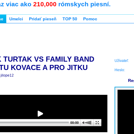
az viac ako
210,000
rómskych piesní.
ne
Umelci
Pridať pieseň
TOP 50
Pomoc
 TURTAK VS FAMILY BAND
Užívateľ:
TU KOVACE A PRO JITKU
Heslo:
jilope12
Re
00:00