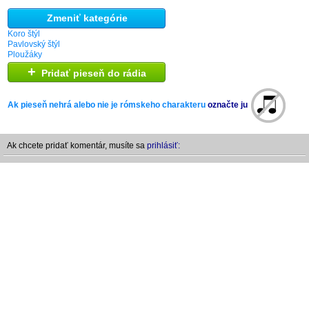
Zmeniť kategórie
Koro štýl
Pavlovský štýl
Ploužáky
+
Pridať pieseň do rádia
Ak pieseň nehrá alebo nie je rómskeho charakteru
označte ju
Ak chcete pridať komentár, musíte sa
prihlásiť: