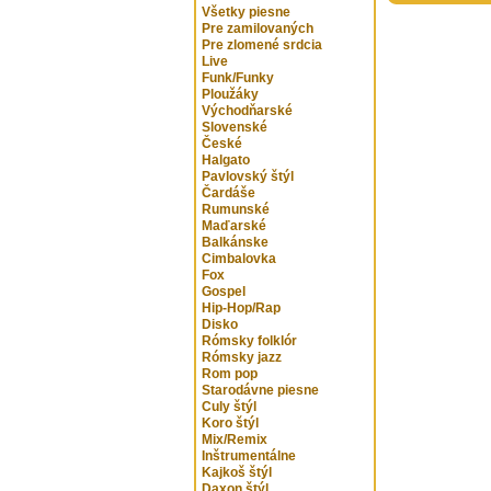
Všetky piesne
Pre zamilovaných
Pre zlomené srdcia
Live
Funk/Funky
Ploužáky
Východňarské
Slovenské
České
Halgato
Pavlovský štýl
Čardáše
Rumunské
Maďarské
Balkánske
Cimbalovka
Fox
Gospel
Hip-Hop/Rap
Disko
Rómsky folklór
Rómsky jazz
Rom pop
Starodávne piesne
Culy štýl
Koro štýl
Mix/Remix
Inštrumentálne
Kajkoš štýl
Daxon štýl