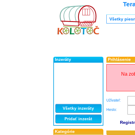
Ter
Všetky pies
Inzeráty
Prihlásenie
Na zob
Užívateľ:
Všetky inzeráty
Heslo:
Pridať inzerát
Registr
Kategórie