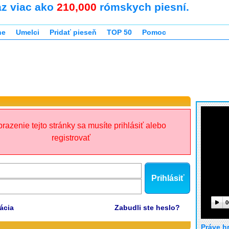
az viac ako
210,000
rómskych piesní.
ne
Umelci
Pridať pieseň
TOP 50
Pomoc
razenie tejto stránky sa musíte prihlásiť alebo
registrovať
Prihlásiť
0
ácia
Zabudli ste heslo?
Práve h