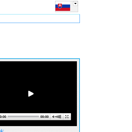
0:00
00:00
rá: