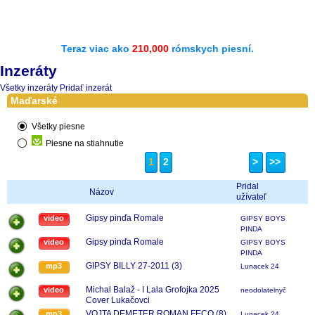
Teraz viac ako
210,000
rómskych piesní.
Inzeráty
Všetky inzeráty
Pridať inzerát
Maďarské
Všetky piesne
Piesne na stiahnutie
1
2
>
>>
Pridal
Názov
užívateľ
Gipsy pinďa Romale
video
GIPSY BOYS
PINDA
Gipsy pinďa Romale
video
GIPSY BOYS
PINDA
GIPSY BILLY 27-2011 (3)
mp3
Lunacek 24
Michal Balaž - I Lala Grofojka 2025
video
neodolatelnyčavo
Cover Lukačovci
VOJTA DEMETER ROMAN FECO (8)
mp3
Lunacek 24