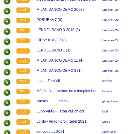
MILAN DANCO DEMO 20 (3)
mp3
Lunacek 24
PORUBKA 7 (3)
mp3
Lunacek 24
LENDEL BAND 3-2010 (3)
mp3
Lunacek 24
GIPSY KUBO 3 (3)
mp3
Lunacek 24
LENDEL BAND 1 (3)
mp3
Lunacek 24
MILAN DANCO DEMO 11 (4)
mp3
Lunacek 24
MILAN DANCO DEMO 3 (1)
mp3
Lunacek 24
Lejla - Zumádi
mp3
kertész
Márió - Nem voltam én a templomban
mp3
kertész
skuska.......... len tak
mp3
gipsy d.m.o
Lubo Virág - Farba vašich očí
mp3
kiral
Lordo - Ando Foro Tradel 2021
mp3
Lordo
senvedinav 2021
mp3
Loky Beat