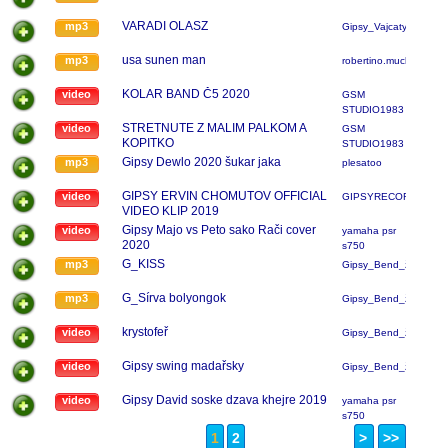
VARADI OLASZ
mp3
Gipsy_Vajcaty
usa sunen man
mp3
robertino.mucha
KOLAR BAND Č5 2020
video
GSM
STUDIO1983
STRETNUTE Z MALIM PALKOM A
video
GSM
KOPITKO
STUDIO1983
Gipsy Dewlo 2020 šukar jaka
mp3
plesatoo
GIPSY ERVIN CHOMUTOV OFFICIAL
video
GIPSYRECORD
VIDEO KLIP 2019
Gipsy Majo vs Peto sako Rači cover
video
yamaha psr
2020
s750
G_KISS
mp3
Gipsy_Bend_žatec
G_Sírva bolyongok
mp3
Gipsy_Bend_žatec
krystofeř
video
Gipsy_Bend_žatec
Gipsy swing madařsky
video
Gipsy_Bend_žatec
Gipsy David soske dzava khejre 2019
video
yamaha psr
s750
1
2
>
>>