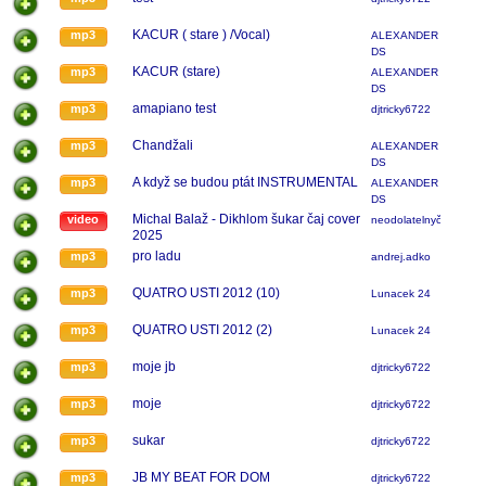
KACUR ( stare ) /Vocal)
mp3
ALEXANDER
DS
KACUR (stare)
mp3
ALEXANDER
DS
amapiano test
mp3
djtricky6722
Chandžali
mp3
ALEXANDER
DS
A když se budou ptát INSTRUMENTAL
mp3
ALEXANDER
DS
Michal Balaž - Dikhlom šukar čaj cover
video
neodolatelnyčavo
2025
pro ladu
mp3
andrej.adko
QUATRO USTI 2012 (10)
mp3
Lunacek 24
QUATRO USTI 2012 (2)
mp3
Lunacek 24
moje jb
mp3
djtricky6722
moje
mp3
djtricky6722
sukar
mp3
djtricky6722
JB MY BEAT FOR DOM
mp3
djtricky6722