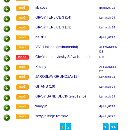
jjb cover
mp3
djtricky6722
GIPSY TEPLICE 3 (14)
mp3
Lunacek 24
GIPSY TEPLICE 3 (13)
mp3
Lunacek 24
baRBIE
mp3
djtricky6722
V.V.- Hai, hai (instrumental)
mp3
ALEXANDER
DS
Chvála Le devlesky Sláva Kade hin
video
P.G
Krstiny
mp3
ALEXANDER
DS
JAROSLAV GRUNDZA (12)
mp3
Lunacek 24
GITANS (10)
mp3
Lunacek 24
GIPSY BAND DECIN 2-2012 (5)
mp3
Lunacek 24
wavy jb
mp3
djtricky6722
sexy jb moje tvorba2
mp3
djtricky6722
1
2
>
>>