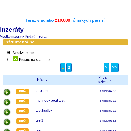
Teraz viac ako
210,000
rómskych piesní.
Inzeráty
Všetky inzeráty
Pridať inzerát
Inštrumentálne
Všetky piesne
Piesne na stiahnutie
1
2
>
>>
Pridal
Názov
užívateľ
dnb test
mp3
djtricky6722
muj novy beat test
mp3
djtricky6722
test hudby
mp3
djtricky6722
test3
mp3
djtricky6722
test
mp3
djtricky6722