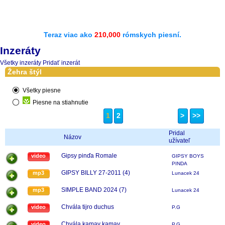
Teraz viac ako
210,000
rómskych piesní.
Inzeráty
Všetky inzeráty
Pridať inzerát
Žehra štýl
Všetky piesne
Piesne na stiahnutie
1
2
>
>>
Pridal
Názov
užívateľ
Gipsy pinďa Romale
video
GIPSY BOYS
PINDA
GIPSY BILLY 27-2011 (4)
mp3
Lunacek 24
SIMPLE BAND 2024 (7)
mp3
Lunacek 24
Chvála tijro duchus
video
P.G
Chvála kamav kamav
video
P.G