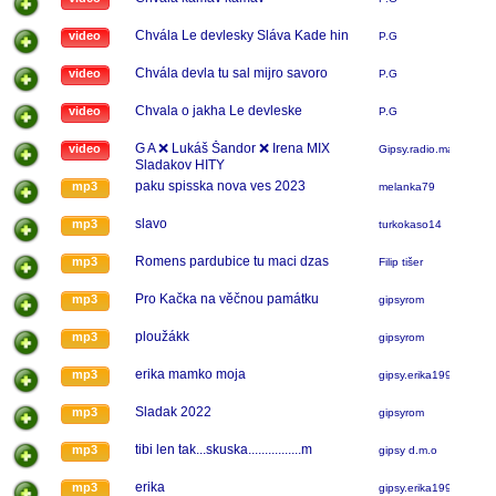
Chvála Le devlesky Sláva Kade hin
video
P.G
Chvála devla tu sal mijro savoro
video
P.G
Chvala o jakha Le devleske
video
P.G
G A ❌️ Lukáš Šandor ❌️ Irena MIX
video
Gipsy.radio.marek
Sladakov HITY
paku spisska nova ves 2023
mp3
melanka79
slavo
mp3
turkokaso14
Romens pardubice tu maci dzas
mp3
Filip tišer
Pro Kačka na věčnou památku
mp3
gipsyrom
ploužákk
mp3
gipsyrom
erika mamko moja
mp3
gipsy.erika1995
Sladak 2022
mp3
gipsyrom
tibi len tak...skuska................m
mp3
gipsy d.m.o
erika
mp3
gipsy.erika1995