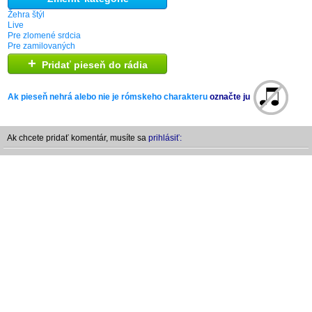
Žehra štýl
Live
Pre zlomené srdcia
Pre zamilovaných
+
Pridať pieseň do rádia
Ak pieseň nehrá alebo nie je rómskeho charakteru
označte ju
Ak chcete pridať komentár, musíte sa
prihlásiť: