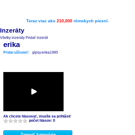
Teraz viac ako
210,000
rómskych piesní.
Inzeráty
Všetky inzeráty
Pridať inzerát
erika
Pridal užívateľ:
gipsy.erika1995
Ak chcete hlasovať, musíte sa prihlásiť
počet hlasov: 0
Zmeniť kategórie