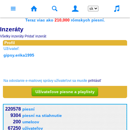
Teraz viac ako
210,000
rómskych piesní.
Inzeráty
Všetky inzeráty
Pridať inzerát
Profil
Užívateľ:
gipsy.erika1995
Na odoslanie e-mailovej správy užívateľovi sa musíte
prihlásiť
Užívateľove piesne a playlisty
220578
piesní
9304
piesní na stiahnutie
200
umelcov
67250
užívateľov