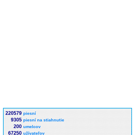
220579
piesní
9305
piesní na stiahnutie
200
umelcov
67250
užívateľov