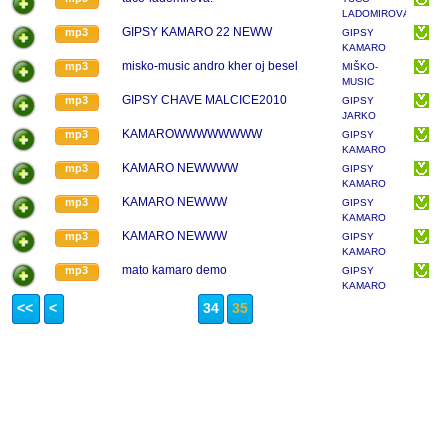
LADOMIROVÁ
GIPSY KAMARO 22 NEWW
mp3
GIPSY
KAMARO
MALČICE
misko-music andro kher oj besel
mp3
MIŠKO-
MUSIC
GIPSY CHAVE MALCICE2010
mp3
GIPSY
JARKO
MALČICE
KAMAROWWWWWWWW
mp3
GIPSY
KAMARO
MALČICE
KAMARO NEWWWW
mp3
GIPSY
KAMARO
MALČICE
KAMARO NEWWW
mp3
GIPSY
KAMARO
MALČICE
KAMARO NEWWW
mp3
GIPSY
KAMARO
MALČICE
mato kamaro demo
mp3
GIPSY
KAMARO
MALČICE
<<
<
34
35