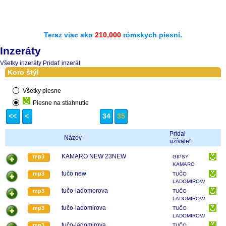
Teraz viac ako
210,000
rómskych piesní.
Inzeráty
Všetky inzeráty
Pridať inzerát
Koro štýl
Všetky piesne
Piesne na stiahnutie
<<
<
34
35
Pridal
Názov
užívateľ
KAMARO NEW 23NEW
mp3
GIPSY
KAMARO
MALČICE
tučo new
mp3
TUČO
LADOMIROVÁ
tučo-ladomorova
mp3
TUČO
LADOMIROVÁ
tučo-ladomirova
mp3
TUČO
LADOMIROVÁ
tučo-ladomirova.
mp3
TUČO