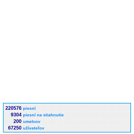
220576
piesní
9304
piesní na stiahnutie
200
umelcov
67250
užívateľov