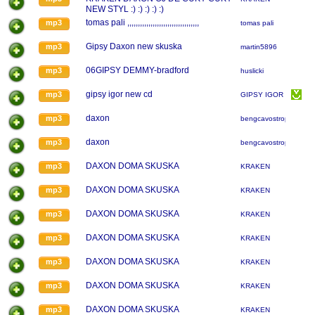
NEW STYL :) :) :) :) :)
tomas pali ,,,,,,,,,,,,,,,,,,,,,,,,,,,,,,,,,,
mp3
tomas pali
Gipsy Daxon new skuska
mp3
martin5896
06GIPSY DEMMY-bradford
mp3
huslicki
gipsy igor new cd
mp3
GIPSY IGOR
daxon
mp3
bengcavostropkov
daxon
mp3
bengcavostropkov
DAXON DOMA SKUSKA
mp3
KRAKEN
DAXON DOMA SKUSKA
mp3
KRAKEN
DAXON DOMA SKUSKA
mp3
KRAKEN
DAXON DOMA SKUSKA
mp3
KRAKEN
DAXON DOMA SKUSKA
mp3
KRAKEN
DAXON DOMA SKUSKA
mp3
KRAKEN
DAXON DOMA SKUSKA
mp3
KRAKEN