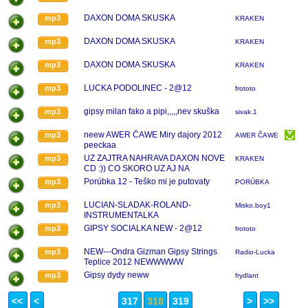
DAXON DOMA SKUSKA
mp3
KRAKEN
DAXON DOMA SKUSKA
mp3
KRAKEN
DAXON DOMA SKUSKA
mp3
KRAKEN
LUCKA PODOLINEC - 2@12
mp3
frototo
gipsy milan fako a pipi,,,,,nev skuška
mp3
sivak.1
neew AWER ČAWE Miry dajory 2012
mp3
AWER ČAWE
peeckaa
UZ ZAJTRA NAHRAVA DAXON NOVE
mp3
KRAKEN
CD :)) CO SKORO UZ AJ NA
KOLOTOCI :))
Porúbka 12 - Teško mi je putovaty
mp3
PORÚBKA
LUCIAN-SLADAK-ROLAND-
mp3
Misko.boy1
INSTRUMENTALKA
GIPSY SOCIALKA NEW - 2@12
mp3
frototo
NEW---Ondra Gizman Gipsy Strings
mp3
Radio-Lucka
Teplice 2012 NEWWWWW
Gipsy dydy neww
mp3
frydlant
<<
<
317
318
319
>
>>