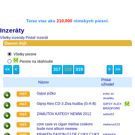
Teraz viac ako
210,000
rómskych piesní.
Inzeráty
Všetky inzeráty
Pridať inzerát
Daxon štýl
Všetky piesne
Piesne na stiahnutie
<<
<
317
318
319
>
>>
Pridal
Názov
užívateľ
Gypsi jožko
mp3
evka zo
stvartku
Gipsy Alex CD-3 Ziva hudba (G-A-B)
mp3
GIPSY ALEX
BRADFORD
ZAMUTOV KATEGY NEWW 2012
mp3
safari22
core cave vs cigan melisa coskoro
mp3
mekenzi123
bude novi album newww
KRAKEN DAXON OJ DE CUKY CUKY
mp3
KRAKEN