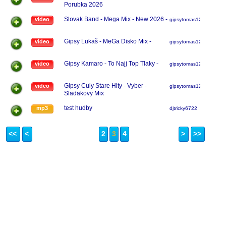
Porubka 2026
Slovak Band - Mega Mix - New 2026 -
video
gipsytomas123
Gipsy Lukaš - MeGa Disko Mix -
video
gipsytomas123
Gipsy Kamaro - To Najj Top Tlaky -
video
gipsytomas123
Gipsy Culy Stare Hity - Vyber -
video
gipsytomas123
Sladakovy Mix
test hudby
mp3
djtricky6722
<<
<
2
3
4
>
>>