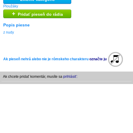
Ploužáky
+
Pridať pieseň do rádia
Popis piesne
z nudy
Ak pieseň nehrá alebo nie je rómskeho charakteru
označte ju
Ak chcete pridať komentár, musíte sa
prihlásiť: