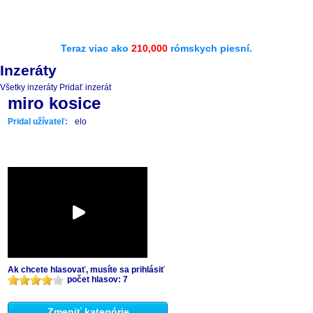
Teraz viac ako
210,000
rómskych piesní.
Inzeráty
Všetky inzeráty
Pridať inzerát
miro kosice
Pridal užívateľ:
elo
Ak chcete hlasovať, musíte sa prihlásiť
počet hlasov: 7
Zmeniť kategórie